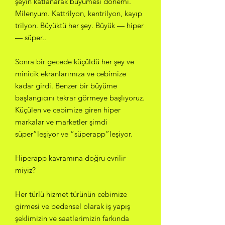
şeyin katlanarak büyümesi dönemi.
Milenyum. Kattrilyon, kentrilyon, kayıp
trilyon. Büyüktü her şey. Büyük — hiper
— süper..
Sonra bir gecede küçüldü her şey ve
minicik ekranlarımıza ve cebimize
kadar girdi. Benzer bir büyüme
başlangıcını tekrar görmeye başlıyoruz.
Küçülen ve cebimize giren hiper
markalar ve marketler şimdi
süper”leşiyor ve “süperapp”leşiyor.
Hiperapp kavramına doğru evrilir
miyiz?
Her türlü hizmet türünün cebimize
girmesi ve bedensel olarak iş yapış
şeklimizin ve saatlerimizin farkında